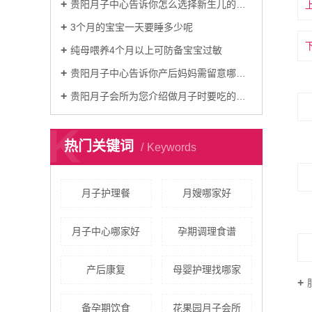
贵阳月子中心告诉你怎么选择新生儿的纸尿裤
3个月的宝宝一天要睡多少呢
纯母喂养4个月以上可防备宝宝过敏
贵阳月子中心告诉你产后妈妈需留意哪些事项
贵阳月子会所为您介绍做月子时要吃的素食食谱
K
热门关键词
Keywords
月子护理餐
月嫂哪家好
月子中心哪家好
孕期调理食谱
产后康复
母婴护理找哪家
备孕期饮食
花果园月子会所