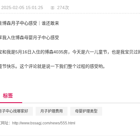
2025-02-05 15:01:25
274次
住博森
月子中心
感受｜谁还敢来
享我入住博森母婴月子中心感受
宝和我是5月16日入住的博森4035房，今天是六一儿童节，也是我宝贝
童节快乐。这个评论就是说一下我们整个过程的感受哟。
标签
月子中心找哪家好
月子护理费用
母婴护理类型
文网址：
http://www.bssagj.com/news/555.html