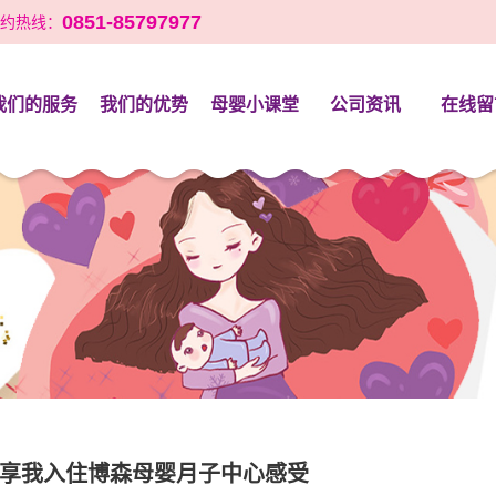
0851-85797977
约热线：
我们的服务
我们的优势
母婴小课堂
公司资讯
在线留
学营养月子餐
会所环境
备孕
好孕保套餐
配套设施
孕期
产后康复塑形
优惠活动
产后
月子护理
口碑见证
育儿
宝宝托管
享我入住博森母婴月子中心感受