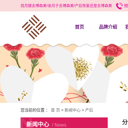
找月嫂去博森美/坐月子去博森美/产后恢复还是去博森美
预
首页
品牌介绍
企业简介
科
荣誉资质
住之贴心
待之倾心
食之放心
专业团队
培训实操
您当前的位置 ：
首 页
>
新闻中心
>
产后
公司活动
N
分
新闻中心
News