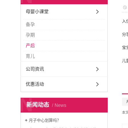
母婴小课堂
入
备孕
分
孕期
产后
宝
育儿
儿
公司资讯
优惠活动
N
新闻动态
News
本
月子中心划算吗？